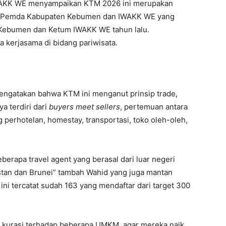
WAKK WE menyampaikan KTM 2026 ini merupakan
a Pemda Kabupaten Kebumen dan IWAKK WE yang
 Kebumen dan Ketum IWAKK WE tahun lalu.
kerjasama di bidang pariwisata.
engatakan bahwa KTM ini menganut prinsip trade,
a terdiri dari
buyers meet sellers
, pertemuan antara
 perhotelan, homestay, transportasi, toko oleh-oleh,
erapa travel agent yang berasal dari luar negeri
istan dan Brunei” tambah Wahid yang juga mantan
ini tercatat sudah 163 yang mendaftar dari target 300
kan kurasi terhadap beberapa UMKM agar mereka naik