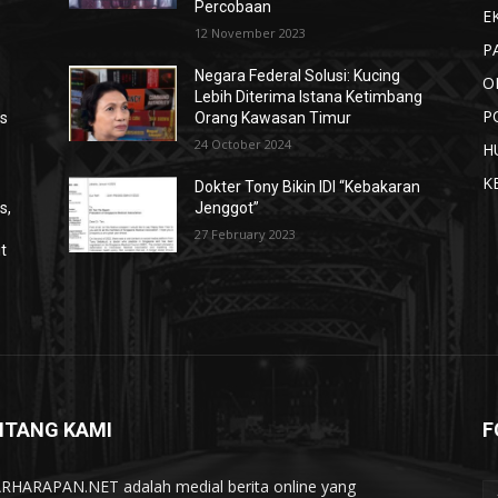
Percobaan
E
12 November 2023
P
Negara Federal Solusi: Kucing
O
Lebih Diterima Istana Ketimbang
P
s
Orang Kawasan Timur
24 October 2024
H
K
Dokter Tony Bikin IDI “Kebakaran
s,
Jenggot”
27 February 2023
it
NTANG KAMI
F
RHARAPAN.NET adalah medial berita online yang