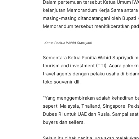
Dalam pertemuan tersebut Ketua Umum I
kelanjutan Memorandum Kerja Sama antar
masing-masing ditandatangani oleh Bupati
Memorandum tersebut menitikberatkan pada 
Ketua Panitia Wahid Supriyadi
Sementara Ketua Panitia Wahid Supriyadi m
tourism and investment (TTI). Acara pokokny
travel agents dengan pelaku usaha di bidang
toko souvenir dll.
“Yang menggembirakan adalah kehadiran beb
seperti Malaysia, Thailand, Singapore, Pak
Dubes RI untuk UAE dan Rusia. Sampai saat 
buyers dan sellers.
Selain itu pihak panitia juga akan melaku