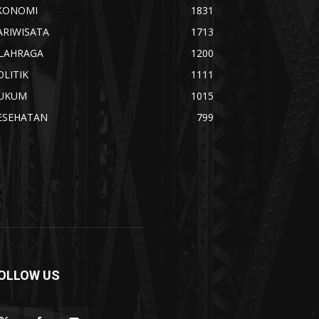
KONOMI
1831
ARIWISATA
1713
LAHRAGA
1200
OLITIK
1111
UKUM
1015
ESEHATAN
799
OLLOW US