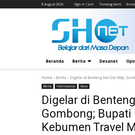
8 August 2026
Sign in / Join
Tentang Kami
Kont
Beranda
Berita
Desanet
Opi
Home
Berita
Digelar di Benteng Van Der Wijk, Gomb
Berita
Internasional
Kesra
Digelar di Benteng
Gombong; Bupati 
Kebumen Travel M