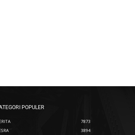
ATEGORI POPULER
ERITA
7873
ESRA
3894