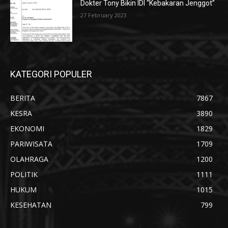
Dokter Tony Bikin IDI “Kebakaran Jenggot”
27 February 2023
KATEGORI POPULER
BERITA
7867
KESRA
3890
EKONOMI
1829
PARIWISATA
1709
OLAHRAGA
1200
POLITIK
1111
HUKUM
1015
KESEHATAN
799