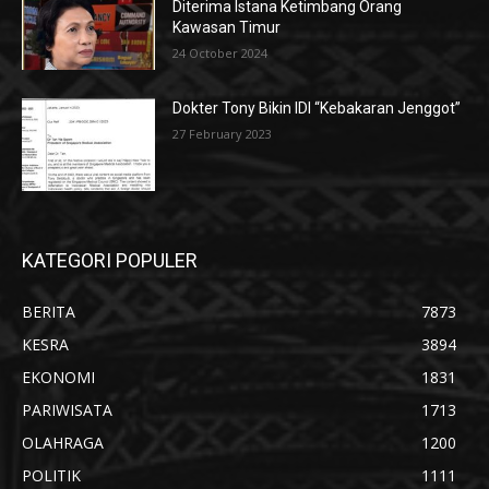
Diterima Istana Ketimbang Orang
Kawasan Timur
24 October 2024
Dokter Tony Bikin IDI “Kebakaran Jenggot”
27 February 2023
KATEGORI POPULER
BERITA
7873
KESRA
3894
EKONOMI
1831
PARIWISATA
1713
OLAHRAGA
1200
POLITIK
1111