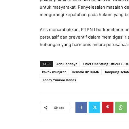
untuk masyarakat. Penyelesaian masalah 
mengurangi kepatuhan pada hukum yang ber
Aris menambahkan, PTPN I berkomitmen un
persuasif dan preventif dalam memitigasi r
hubungan yang harmonis antara perusahaan,
TAGS
Aris Handoyo
Chief Operating Officer (CO
kakek munjiran
kemala BP BUMN
lampung selat
Teddy Yunima Danas
Share