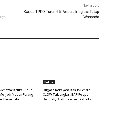
Next article
Kasus TPPO Turun 65 Persen, Imigrasi Tetap
arga
Waspada
Hukum
i Jenewa: Ketika Tubuh
Dugaan Rekayasa Kasus Pendiri
Menjadi Medan Perang
CLOW Terbongkar: BAP Pelapor
ik Bersenjata
Berubah, Bukti Forensik Diabaikan