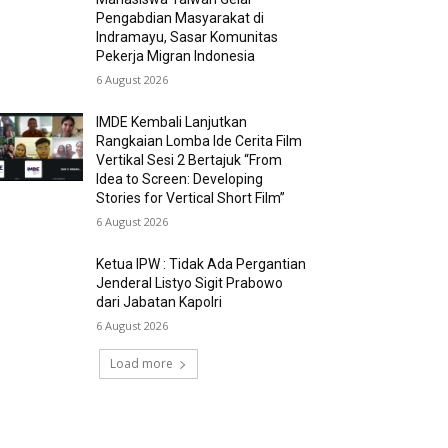
Pengabdian Masyarakat di
Indramayu, Sasar Komunitas
Pekerja Migran Indonesia
6 August 2026
IMDE Kembali Lanjutkan
Rangkaian Lomba Ide Cerita Film
Vertikal Sesi 2 Bertajuk “From
Idea to Screen: Developing
Stories for Vertical Short Film”
6 August 2026
Ketua IPW : Tidak Ada Pergantian
Jenderal Listyo Sigit Prabowo
dari Jabatan Kapolri
6 August 2026
Load more