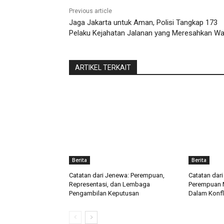
Previous article
Jaga Jakarta untuk Aman, Polisi Tangkap 173
Pelaku Kejahatan Jalanan yang Meresahkan W
ARTIKEL TERKAIT
Berita
Berita
Catatan dari Jenewa: Perempuan,
Catatan dar
Representasi, dan Lembaga
Perempuan 
Pengambilan Keputusan
Dalam Konfl