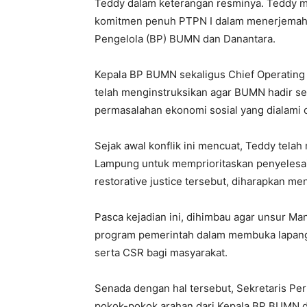
Teddy dalam keterangan resminya. Teddy m
komitmen penuh PTPN I dalam menerjemahka
Pengelola (BP) BUMN dan Danantara.
Kepala BP BUMN sekaligus Chief Operating 
telah menginstruksikan agar BUMN hadir s
permasalahan ekonomi sosial yang dialami 
Sejak awal konflik ini mencuat, Teddy tel
Lampung untuk memprioritaskan penyelesa
restorative justice tersebut, diharapkan men
Pasca kejadian ini, dihimbau agar unsur M
program pemerintah dalam membuka lapang
serta CSR bagi masyarakat.
Senada dengan hal tersebut, Sekretaris P
pokok-pokok arahan dari Kepala BP BUMN d