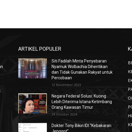
ARTIKEL POPULER
K
Siti Fadilah Minta Penyebaran
B
an
Nyamuk Wolbachia Dihentikan
K
dan Tidak Gunakan Rakyat untuk
Percobaan
E
12 November 2023
P
k
Negara Federal Solusi: Kucing
O
Lebih Diterima Istana Ketimbang
P
Orang Kawasan Timur
24 October 2024
H
K
Dokter Tony Bikin IDI “Kebakaran
Jenggot”