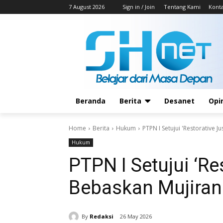
7 August 2026
Sign in / Join
Tentang Kami
Kont
Beranda
Berita
Desanet
Opi
Home
Berita
Hukum
PTPN I Setujui 'Restorative 
Hukum
PTPN I Setujui ‘Re
Bebaskan Mujiran
By
Redaksi
26 May 2026