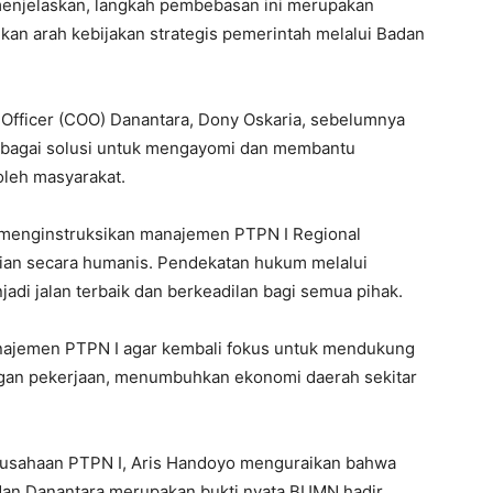
enjelaskan, langkah pembebasan ini merupakan
n arah kebijakan strategis pemerintah melalui Badan
Officer (COO) Danantara, Dony Oskaria, sebelumnya
ebagai solusi untuk mengayomi dan membantu
oleh masyarakat.
ah menginstruksikan manajemen PTPN I Regional
ian secara humanis. Pendekatan hukum melalui
jadi jalan terbaik dan berkeadilan bagi semua pihak.
anajemen PTPN I agar kembali fokus untuk mendukung
an pekerjaan, menumbuhkan ekonomi daerah sekitar
erusahaan PTPN I, Aris Handoyo menguraikan bahwa
an Danantara merupakan bukti nyata BUMN hadir