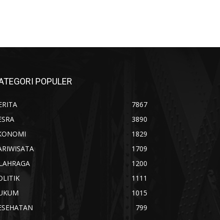
ATEGORI POPULER
ERITA
7867
ESRA
3890
KONOMI
1829
ARIWISATA
1709
LAHRAGA
1200
OLITIK
1111
UKUM
1015
ESEHATAN
799