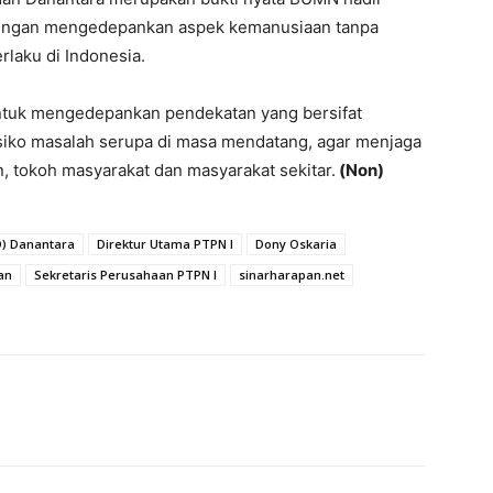
dengan mengedepankan aspek kemanusiaan tanpa
laku di Indonesia.
tuk mengedepankan pendekatan yang bersifat
isiko masalah serupa di masa mendatang, agar menjaga
 tokoh masyarakat dan masyarakat sekitar.
(Non)
O) Danantara
Direktur Utama PTPN I
Dony Oskaria
an
Sekretaris Perusahaan PTPN I
sinarharapan.net