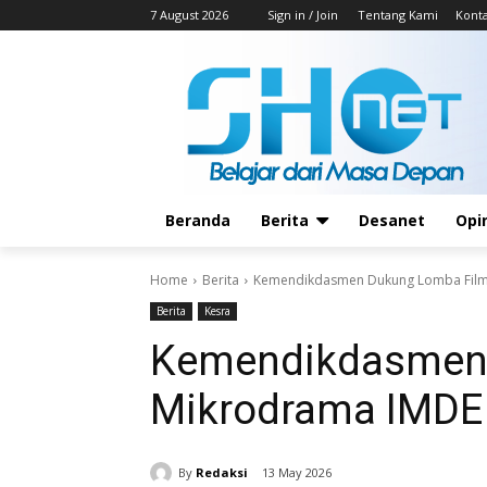
7 August 2026
Sign in / Join
Tentang Kami
Kont
Beranda
Berita
Desanet
Opi
Home
Berita
Kemendikdasmen Dukung Lomba Film
Berita
Kesra
Kemendikdasmen
Mikrodrama IMDE
By
Redaksi
13 May 2026