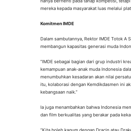
hanya berhenti pada tahap kompetisi, tetap
mereka kepada masyarakat luas melalui platf
Komitmen IMDE
Dalam sambutannya, Rektor IMDE Totok A 
membangun kapasitas generasi muda Indonesi
“IMDE sebagai bagian dari grup industri kr
kemampuan anak-anak muda Indonesia dalam 
menumbuhkan kesadaran akan nilai persatu
itu, kolaborasi dengan Kemdikdasmen ini aka
kebangsaan naik.”
Ia juga menambahkan bahwa Indonesia memi
dan film berkualitas yang berakar pada kek
“Kita boleh kagum dengan Dracin atau Drako