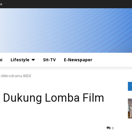
ak
ni
Lifestyle
SH-TV
E-Newspaper
 Mikrodrama IMDE
 Dukung Lomba Film
0