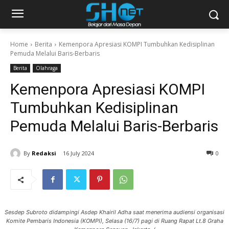
Home
Berita
Kemenpora Apresiasi KOMPI Tumbuhkan Kedisiplinan
Pemuda Melalui Baris-Berbaris
Berita
Olahraga
Kemenpora Apresiasi KOMPI
Tumbuhkan Kedisiplinan
Pemuda Melalui Baris-Berbaris
By
Redaksi
16 July 2024
0
Sesdep Subroto didampingi Asdep Khairil Adha saat menerima audiensi organisasi
Komite Pembaris Indonesia (KOMPI), Selasa (16/7) pagi di Ruang Rapat Lt.8 Graha