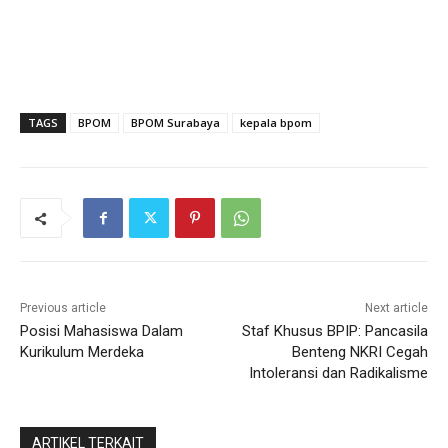
TAGS
BPOM
BPOM Surabaya
kepala bpom
Previous article
Next article
Posisi Mahasiswa Dalam
Staf Khusus BPIP: Pancasila
Kurikulum Merdeka
Benteng NKRI Cegah
Intoleransi dan Radikalisme
ARTIKEL TERKAIT