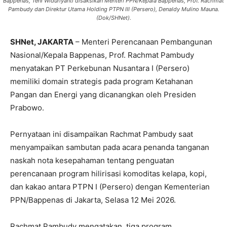
Bappenas, Teni Widuriyanti disaksikan Menteri PPN/Kepala Bappenas, Prof. Rachmat
Pambudy dan Direktur Utama Holding PTPN III (Persero), Denaldy Mulino Mauna.
(Dok/SHNet).
SHNet, JAKARTA
– Menteri Perencanaan Pembangunan
Nasional/Kepala Bappenas, Prof. Rachmat Pambudy
menyatakan PT Perkebunan Nusantara I (Persero)
memiliki domain strategis pada program Ketahanan
Pangan dan Energi yang dicanangkan oleh Presiden
Prabowo.
Pernyataan ini disampaikan Rachmat Pambudy saat
menyampaikan sambutan pada acara penanda tanganan
naskah nota kesepahaman tentang penguatan
perencanaan program hilirisasi komoditas kelapa, kopi,
dan kakao antara PTPN I (Persero) dengan Kementerian
PPN/Bappenas di Jakarta, Selasa 12 Mei 2026.
Rachmat Pambudy mengatakan, tiga program