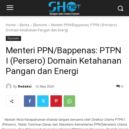
Home
Berita
Ekonomi
Menteri PPN/Bappenas: PTPN I (Persero)
Domain Ketahanan Pangan dan Energi
Ekonomi
Menteri PPN/Bappenas: PTPN
I (Persero) Domain Ketahanan
Pangan dan Energi
By
Redaksi
12 May 2026
0
Naskah Nota Kesepahaman ditanda tangani bersama oleh Direktur Utama PTPN I
(Persero), Teddy Yunirman Danas dan Sekretaris Kementerian PPN/Sekretaris Utama