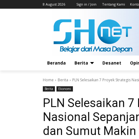
8 August 2026
Sign in / Join
Tentang Kami
Kont
Beranda
Berita
Desanet
Opi
Home
Berita
PLN Selesaikan 7 Proyek Strategis Nas
Berita
Ekonomi
PLN Selesaikan 7 
Nasional Sepanjan
dan Sumut Makin