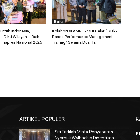
Berita
 untuk Indonesia,
Kolaborasi AMREI- MUI Gelar “ Risk-
Dikti Wilayah III Raih
Based Performance Management
Pilmapres Nasional 2026
Trainng” Selama Dua Hari
ARTIKEL POPULER
K
Siti Fadilah Minta Penyebaran
B
n
Nyamuk Wolbachia Dihentikan