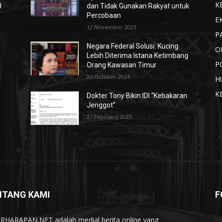
K
H
dan Tidak Gunakan Rakyat untuk
Percobaan
E
12 November 2023
P
Negara Federal Solusi: Kucing
O
Lebih Diterima Istana Ketimbang
P
Orang Kawasan Timur
24 October 2024
H
K
Dokter Tony Bikin IDI “Kebakaran
Jenggot”
27 February 2023
NTANG KAMI
F
RHARAPAN.NET adalah medial berita online yang