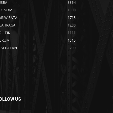
ESRA
3894
KONOMI
1830
ARIWISATA
1713
LAHRAGA
1200
OLITIK
1111
UKUM
1015
ESEHATAN
799
OLLOW US