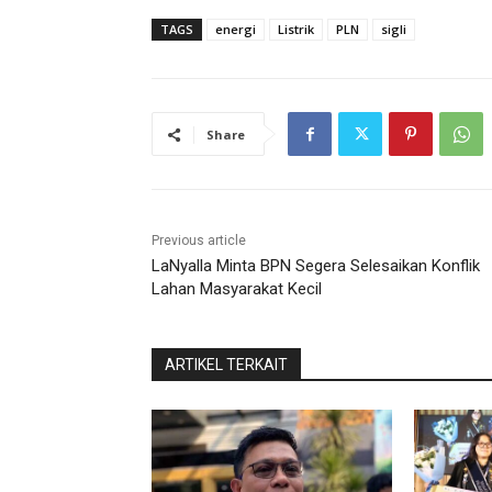
TAGS
energi
Listrik
PLN
sigli
Share
Previous article
LaNyalla Minta BPN Segera Selesaikan Konflik
Lahan Masyarakat Kecil
ARTIKEL TERKAIT