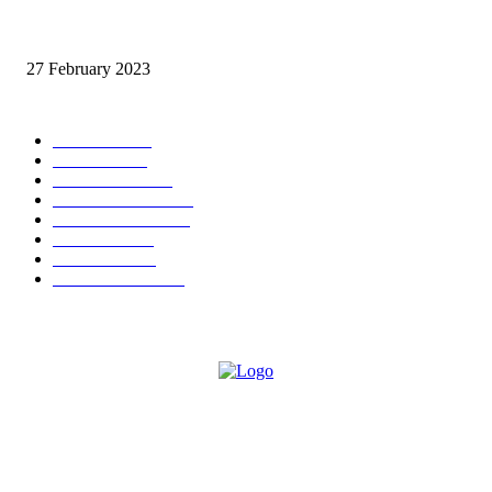
Dokter Tony Bikin IDI “Kebakaran Jenggot”
27 February 2023
KATEGORI POPULER
BERITA
7873
KESRA
3894
EKONOMI
1831
PARIWISATA
1713
OLAHRAGA
1201
POLITIK
1111
HUKUM
1015
KESEHATAN
799
TENTANG KAMI