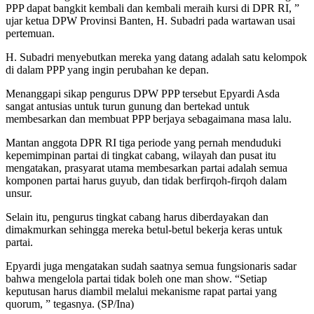
PPP dapat bangkit kembali dan kembali meraih kursi di DPR RI, ”
ujar ketua DPW Provinsi Banten, H. Subadri pada wartawan usai
pertemuan.
H. Subadri menyebutkan mereka yang datang adalah satu kelompok
di dalam PPP yang ingin perubahan ke depan.
Menanggapi sikap pengurus DPW PPP tersebut Epyardi Asda
sangat antusias untuk turun gunung dan bertekad untuk
membesarkan dan membuat PPP berjaya sebagaimana masa lalu.
Mantan anggota DPR RI tiga periode yang pernah menduduki
kepemimpinan partai di tingkat cabang, wilayah dan pusat itu
mengatakan, prasyarat utama membesarkan partai adalah semua
komponen partai harus guyub, dan tidak berfirqoh-firqoh dalam
unsur.
Selain itu, pengurus tingkat cabang harus diberdayakan dan
dimakmurkan sehingga mereka betul-betul bekerja keras untuk
partai.
Epyardi juga mengatakan sudah saatnya semua fungsionaris sadar
bahwa mengelola partai tidak boleh one man show. “Setiap
keputusan harus diambil melalui mekanisme rapat partai yang
quorum, ” tegasnya. (SP/Ina)