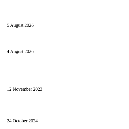
Masyarakat Masih Percaya AMDK GGU BerSNI dan Berizin BPOM Ama
Dipakai
5 August 2026
KPDI XVII, Perpustakaan Digital Indonesia Siap Bertransformasi di Era 
4 August 2026
ARTIKEL POPULER
Siti Fadilah Minta Penyebaran Nyamuk Wolbachia Dihentikan dan Tidak
Gunakan Rakyat untuk Percobaan
12 November 2023
Negara Federal Solusi: Kucing Lebih Diterima Istana Ketimbang Orang
Kawasan Timur
24 October 2024