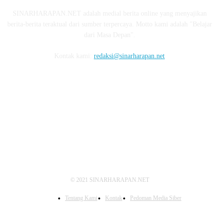
SINARHARAPAN.NET adalah medial berita online yang menyajikan
berita-berita teraktual dari sumber terpercaya. Motto kami adalah "Belajar
dari Masa Depan".
Kontak kami:
redaksi@sinarharapan.net
FOLLOW US
© 2021 SINARHARAPAN.NET
Tentang Kami
Kontak
Pedoman Media Siber