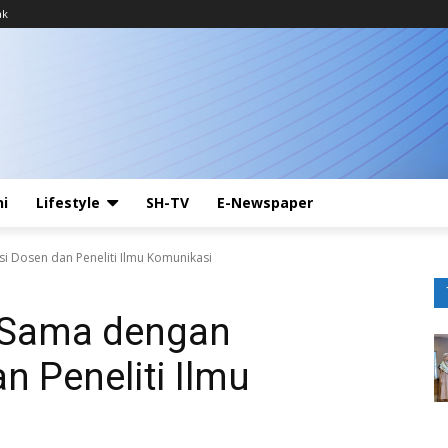
ak
ni
Lifestyle
SH-TV
E-Newspaper
si Dosen dan Peneliti Ilmu Komunikasi
a Sama dengan
n Peneliti Ilmu