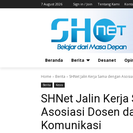
7 August 2026
Sign in / Join
Tentang Kami
Kont
Beranda
Berita
Desanet
Opi
Home
Berita
SHNet Jalin Kerja Sama dengan Asosia
Berita
Kesra
SHNet Jalin Kerj
Asosiasi Dosen da
Komunikasi