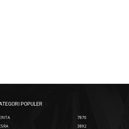
ATEGORI POPULER
ERITA
7870
ESRA
3892