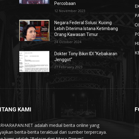
Percobaan
E
12 November 2023
P
Negara Federal Solusi: Kucing
O
Lebih Diterima Istana Ketimbang
P
Orang Kawasan Timur
24 October 2024
H
K
Dokter Tony Bikin IDI “Kebakaran
Jenggot”
27 February 2023
NTANG KAMI
F
RHARAPAN.NET adalah medial berita online yang
ajikan berita-berita teraktual dari sumber terpercaya.
o kami adalah "Belajar dari Masa Depan".