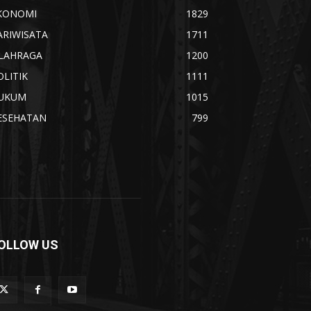
KONOMI
1829
ARIWISATA
1711
LAHRAGA
1200
OLITIK
1111
UKUM
1015
ESEHATAN
799
OLLOW US