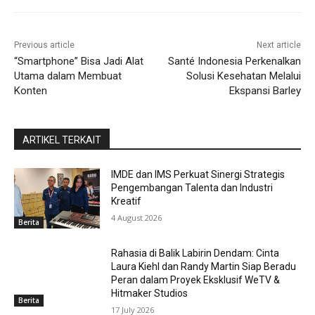
Previous article
Next article
“Smartphone” Bisa Jadi Alat
Santé Indonesia Perkenalkan
Utama dalam Membuat
Solusi Kesehatan Melalui
Konten
Ekspansi Barley
ARTIKEL TERKAIT
IMDE dan IMS Perkuat Sinergi Strategis
Pengembangan Talenta dan Industri
Kreatif
4 August 2026
Berita
Rahasia di Balik Labirin Dendam: Cinta
Laura Kiehl dan Randy Martin Siap Beradu
Peran dalam Proyek Eksklusif WeTV &
Hitmaker Studios
Berita
17 July 2026