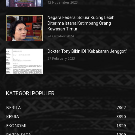
12 November 2023
Negara Federal Solusi: Kucing Lebih
Diterima Istana Ketimbang Orang
Kawasan Timur
24 October 2024
Dokter Tony Bikin IDI “Kebakaran Jenggot”
27 February 2023
KATEGORI POPULER
BERITA
7867
KESRA
3890
EKONOMI
1829
PARIWISATA
1709