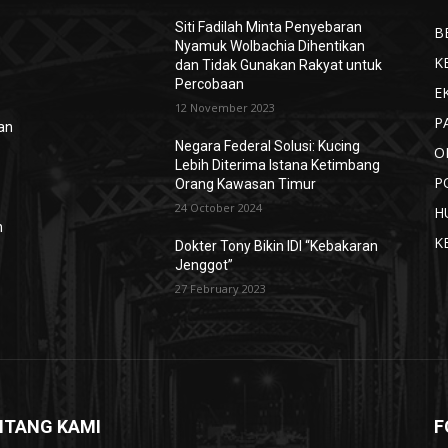
Siti Fadilah Minta Penyebaran
B
Nyamuk Wolbachia Dihentikan
K
dan Tidak Gunakan Rakyat untuk
Percobaan
E
12 November 2023
P
ian
Negara Federal Solusi: Kucing
O
Lebih Diterima Istana Ketimbang
P
Orang Kawasan Timur
24 October 2024
H
n
K
Dokter Tony Bikin IDI “Kebakaran
Jenggot”
27 February 2023
NTANG KAMI
F