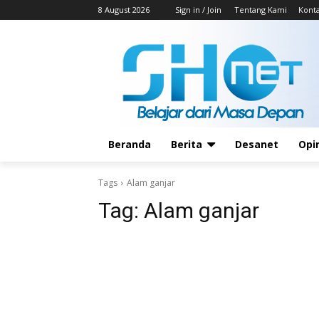
8 August 2026
Sign in / Join
Tentang Kami
Kont
Beranda
Berita
Desanet
Opi
Tags
Alam ganjar
Tag:
Alam ganjar