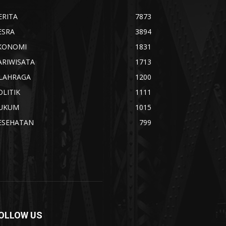
ERITA
7873
ESRA
3894
KONOMI
1831
ARIWISATA
1713
LAHRAGA
1200
OLITIK
1111
UKUM
1015
ESEHATAN
799
OLLOW US