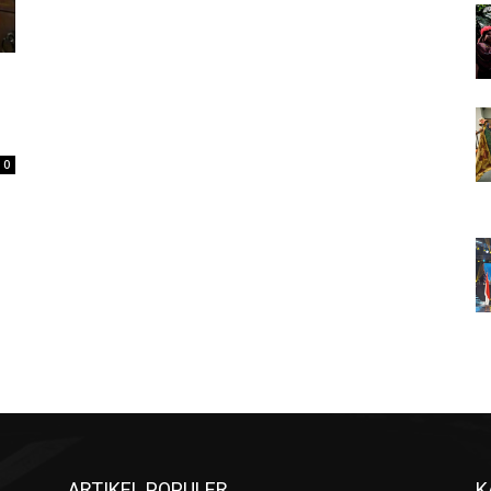
0
ARTIKEL POPULER
K