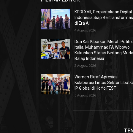
KPDI XVII, Perpustakaan Digital
Indonesia Siap Bertransformas
di Era AI
4 August 2026
Dua Kali Kibarkan Merah Putih d
Italia, Muhammad FA Wibowo
Kukuhkan Status Bintang Mud
Balap Indonesia
2 August 2026
Wamen Ekraf Apresiasi
Kolaborasi Lintas Sektor Libatk
IP Global di HoYo FEST
5 August 2026
TE