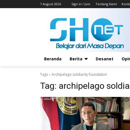
7 August 2026
Sign in / Join
Tentang Kami
Kont
Beranda
Berita
Desanet
Opi
Tags
Archipelago soldiarity foundation
Tag:
archipelago soldia