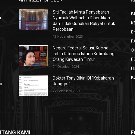
Siti Fadilah Minta Penyebaran
B
i
Nyamuk Wolbachia Dihentikan
K
dan Tidak Gunakan Rakyat untuk
Percobaan
E
12 November 2023
P
i
Negara Federal Solusi: Kucing
O
a
Lebih Diterima Istana Ketimbang
P
Orang Kawasan Timur
24 October 2024
H
K
Dokter Tony Bikin IDI “Kebakaran
an
Jenggot”
27 February 2023
NTANG KAMI
F