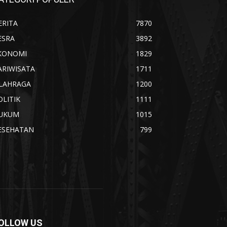
ERITA
7870
ESRA
3892
KONOMI
1829
ARIWISATA
1711
LAHRAGA
1200
OLITIK
1111
UKUM
1015
ESEHATAN
799
OLLOW US