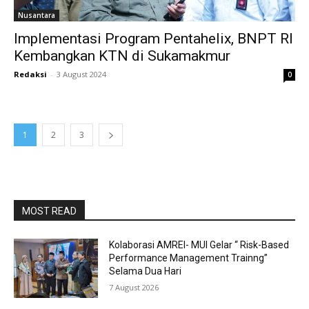
Nusantara
Implementasi Program Pentahelix, BNPT RI
Kembangkan KTN di Sukamakmur
Redaksi
-
3 August 2024
0
1
2
3
MOST READ
Kolaborasi AMREI- MUI Gelar “ Risk-Based
Performance Management Trainng”
Selama Dua Hari
7 August 2026