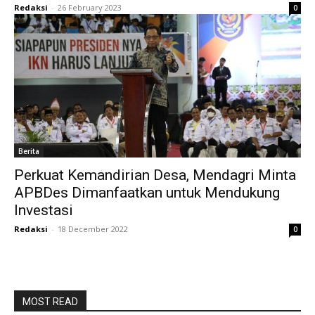
Redaksi
-
26 February 2023
0
Berita
Perkuat Kemandirian Desa, Mendagri Minta
APBDes Dimanfaatkan untuk Mendukung
Investasi
Redaksi
-
18 December 2022
0
MOST READ