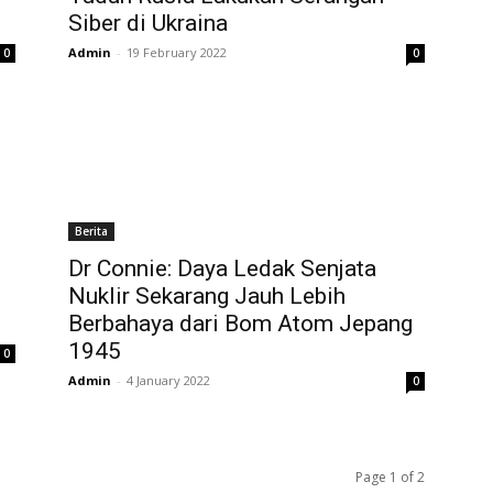
Siber di Ukraina
Admin
-
19 February 2022
0
0
Berita
Dr Connie: Daya Ledak Senjata
Nuklir Sekarang Jauh Lebih
Berbahaya dari Bom Atom Jepang
1945
0
Admin
-
4 January 2022
0
Page 1 of 2