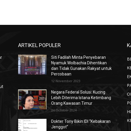
ARTIKEL POPULER
K
ar
Siti Fadilah Minta Penyebaran
B
Nyamuk Wolbachia Dihentikan
K
dan Tidak Gunakan Rakyat untuk
Percobaan
E
12 November 2023
P
ut
n
Negara Federal Solusi: Kucing
O
Lebih Diterima Istana Ketimbang
P
Orang Kawasan Timur
24 October 2024
H
K
Dokter Tony Bikin IDI “Kebakaran
Jenggot”