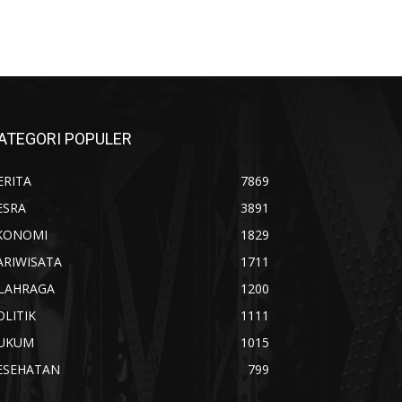
ATEGORI POPULER
ERITA
7869
ESRA
3891
KONOMI
1829
ARIWISATA
1711
LAHRAGA
1200
OLITIK
1111
UKUM
1015
ESEHATAN
799