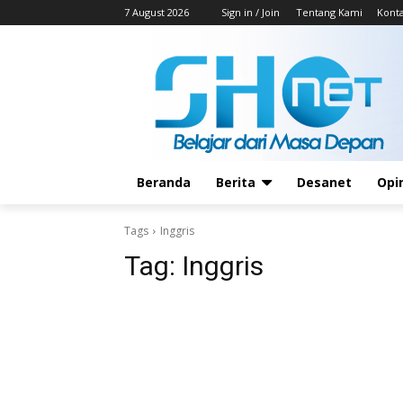
7 August 2026
Sign in / Join
Tentang Kami
Kont
Beranda
Berita
Desanet
Opi
Tags
Inggris
Tag:
Inggris