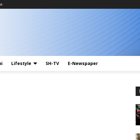
ak
ni
Lifestyle
SH-TV
E-Newspaper