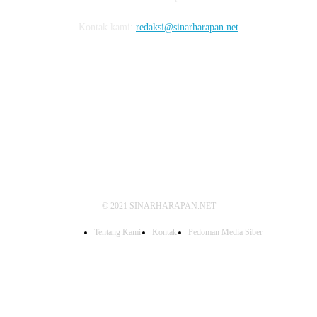
Kontak kami:
redaksi@sinarharapan.net
FOLLOW US
© 2021 SINARHARAPAN.NET
Tentang Kami
Kontak
Pedoman Media Siber