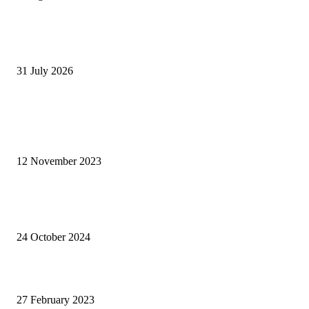
Koleksi “Garuda” Meriahkan BRI JF3 Fashion Festival, Padukan Warisan
Indonesia dan Tailoring Prancis
31 July 2026
ARTIKEL POPULER
Siti Fadilah Minta Penyebaran Nyamuk Wolbachia Dihentikan dan Tidak
Gunakan Rakyat untuk Percobaan
12 November 2023
Negara Federal Solusi: Kucing Lebih Diterima Istana Ketimbang Orang
Kawasan Timur
24 October 2024
Dokter Tony Bikin IDI “Kebakaran Jenggot”
27 February 2023