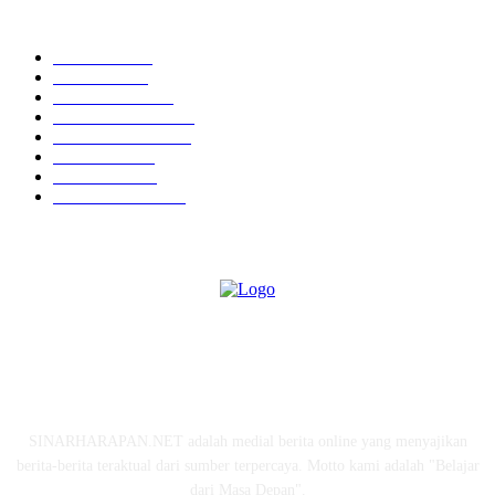
KATEGORI POPULER
BERITA
7867
KESRA
3890
EKONOMI
1829
PARIWISATA
1709
OLAHRAGA
1200
POLITIK
1111
HUKUM
1015
KESEHATAN
799
TENTANG KAMI
SINARHARAPAN.NET adalah medial berita online yang menyajikan
berita-berita teraktual dari sumber terpercaya. Motto kami adalah "Belajar
dari Masa Depan".