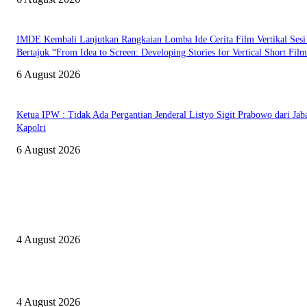
IMDE Kembali Lanjutkan Rangkaian Lomba Ide Cerita Film Vertikal Sesi
Bertajuk “From Idea to Screen: Developing Stories for Vertical Short Fil
6 August 2026
Ketua IPW : Tidak Ada Pergantian Jenderal Listyo Sigit Prabowo dari Jab
Kapolri
6 August 2026
PILIHAN EDITOR
Setelah 1 Tahun Menunggu, Akhirnya Div Propam Polri akan Segera
Memanggil Kombes IAH dalam Kasus Pembelian Tanah
4 August 2026
Menteri Ekraf Dorong Kriya Tikar Aceh Timur Jadi Ikon Ekonomi Kreati
4 August 2026