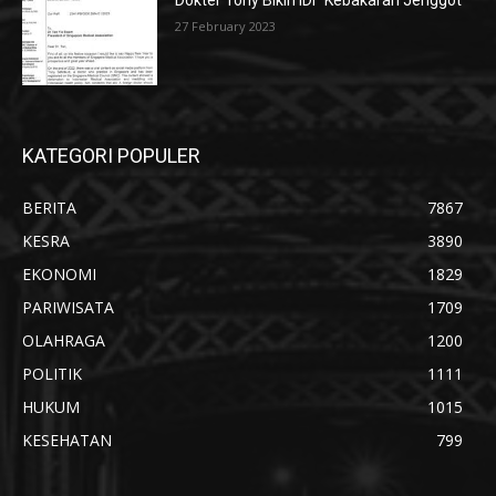
Dokter Tony Bikin IDI “Kebakaran Jenggot”
27 February 2023
KATEGORI POPULER
BERITA
7867
KESRA
3890
EKONOMI
1829
PARIWISATA
1709
OLAHRAGA
1200
POLITIK
1111
HUKUM
1015
KESEHATAN
799