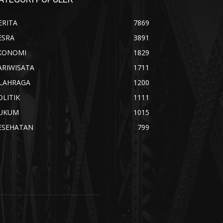
ERITA
7869
ESRA
3891
KONOMI
1829
ARIWISATA
1711
LAHRAGA
1200
OLITIK
1111
UKUM
1015
ESEHATAN
799