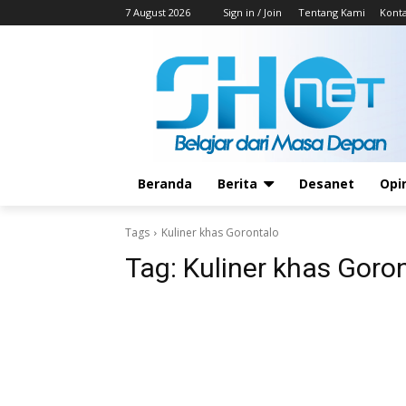
7 August 2026
Sign in / Join
Tentang Kami
Kont
Beranda
Berita
Desanet
Opi
Tags
Kuliner khas Gorontalo
Tag:
Kuliner khas Goro