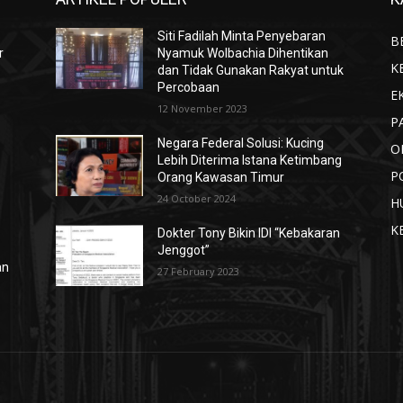
Siti Fadilah Minta Penyebaran
B
r
Nyamuk Wolbachia Dihentikan
K
dan Tidak Gunakan Rakyat untuk
Percobaan
E
12 November 2023
P
Negara Federal Solusi: Kucing
O
Lebih Diterima Istana Ketimbang
P
Orang Kawasan Timur
24 October 2024
H
K
Dokter Tony Bikin IDI “Kebakaran
Jenggot”
an
27 February 2023