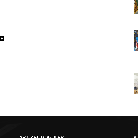
0
ARTIKEL POPULER
K