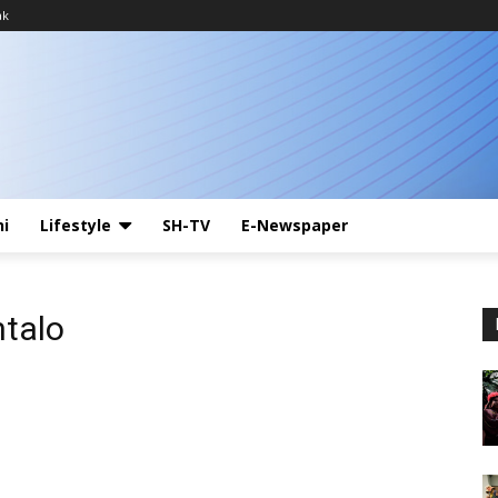
ak
ni
Lifestyle
SH-TV
E-Newspaper
ntalo