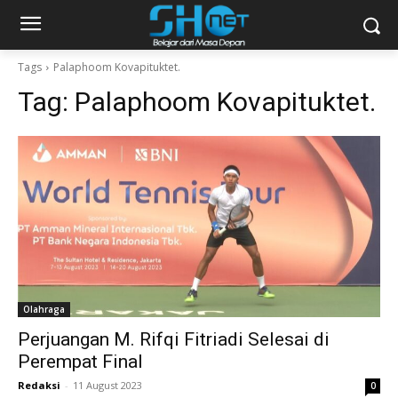
Tags
Palaphoom Kovapituktet.
Tag:
Palaphoom Kovapituktet.
Olahraga
Perjuangan M. Rifqi Fitriadi Selesai di
Perempat Final
Redaksi
-
11 August 2023
0