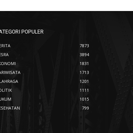
ATEGORI POPULER
ERITA
7873
ESRA
3894
KONOMI
1831
ARIWISATA
1713
LAHRAGA
1201
OLITIK
1111
UKUM
1015
ESEHATAN
799