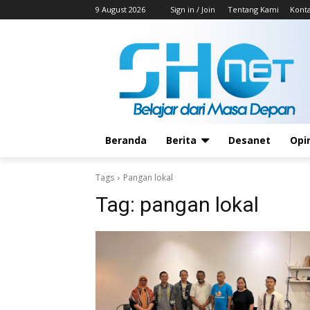
9 August 2026
Sign in / Join
Tentang Kami
Kont
Beranda
Berita
Desanet
Opi
Tags
Pangan lokal
Tag:
pangan lokal