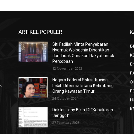
ARTIKEL POPULER
K
Siti Fadilah Minta Penyebaran
B
a
Nyamuk Wolbachia Dihentikan
K
dan Tidak Gunakan Rakyat untuk
Percobaan
E
12 November 2023
P
Negara Federal Solusi: Kucing
O
k
Lebih Diterima Istana Ketimbang
P
Orang Kawasan Timur
24 October 2024
H
K
Dokter Tony Bikin IDI “Kebakaran
Jenggot”
27 February 2023