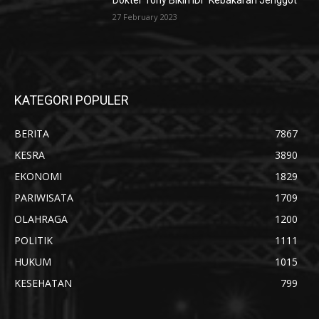
Dokter Tony Bikin IDI “Kebakaran Jenggot”
27 February 2023
KATEGORI POPULER
BERITA
7867
KESRA
3890
EKONOMI
1829
PARIWISATA
1709
OLAHRAGA
1200
POLITIK
1111
HUKUM
1015
KESEHATAN
799