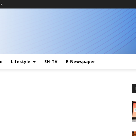
ak
ni
Lifestyle
SH-TV
E-Newspaper