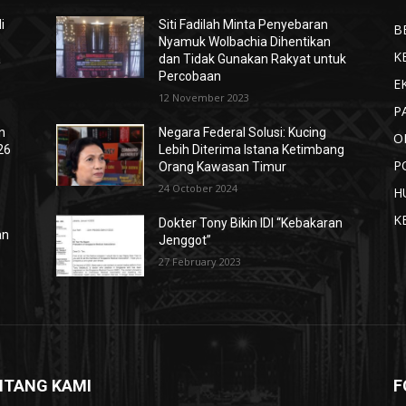
i
Siti Fadilah Minta Penyebaran
B
Nyamuk Wolbachia Dihentikan
K
a
dan Tidak Gunakan Rakyat untuk
Percobaan
E
12 November 2023
P
n
Negara Federal Solusi: Kucing
O
26
Lebih Diterima Istana Ketimbang
P
Orang Kawasan Timur
24 October 2024
H
K
Dokter Tony Bikin IDI “Kebakaran
an
Jenggot”
27 February 2023
NTANG KAMI
F