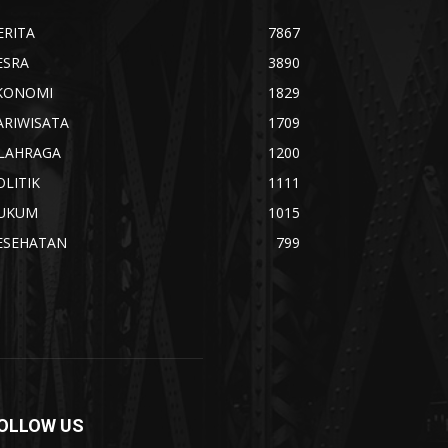
ERITA
7867
ESRA
3890
KONOMI
1829
ARIWISATA
1709
LAHRAGA
1200
OLITIK
1111
UKUM
1015
ESEHATAN
799
OLLOW US