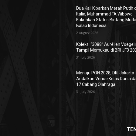
Dua Kali Kibarkan Merah Putih d
Italia, Muhammad FA Wibowo
Kukuhkan Status Bintang Mud
Balap Indonesia
2 August 2026
Koleksi “3088” Aurélien Voegeli
Tampil Memukau di BRI JF3 20
31 July 2026
Menuju PON 2028, DKI Jakarta
Andalkan Venue Kelas Dunia d
17 Cabang Olahraga
31 July 2026
TE