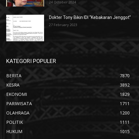
24 October 2024
Dokter Tony Bikin IDI “Kebakaran Jenggot”
27 February 2023
KATEGORI POPULER
BERITA
7870
KESRA
3892
EKONOMI
1829
PARIWISATA
1711
OLAHRAGA
1200
POLITIK
1111
HUKUM
1015