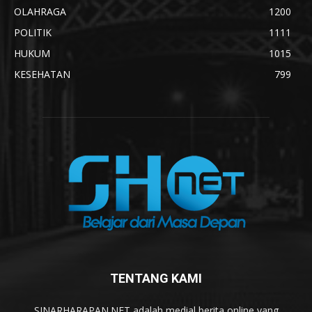
OLAHRAGA
1200
POLITIK
1111
HUKUM
1015
KESEHATAN
799
TENTANG KAMI
SINARHARAPAN.NET adalah medial berita online yang