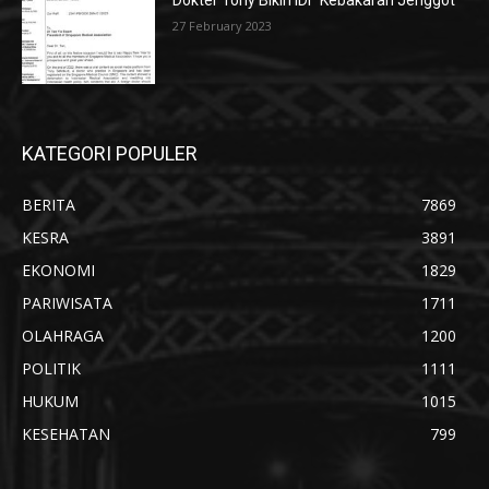
Dokter Tony Bikin IDI “Kebakaran Jenggot”
27 February 2023
KATEGORI POPULER
BERITA
7869
KESRA
3891
EKONOMI
1829
PARIWISATA
1711
OLAHRAGA
1200
POLITIK
1111
HUKUM
1015
KESEHATAN
799