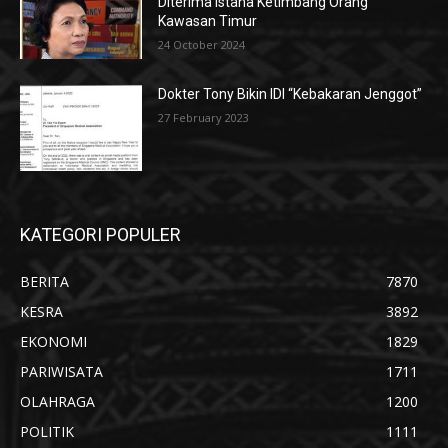
Diterima Istana Ketimbang Orang
Kawasan Timur
24 October 2024
Dokter Tony Bikin IDI “Kebakaran Jenggot”
27 February 2023
KATEGORI POPULER
BERITA
7870
KESRA
3892
EKONOMI
1829
PARIWISATA
1711
OLAHRAGA
1200
POLITIK
1111