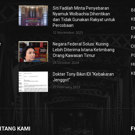
Siti Fadilah Minta Penyebaran
B
Nyamuk Wolbachia Dihentikan
K
dan Tidak Gunakan Rakyat untuk
Percobaan
E
12 November 2023
P
r
Negara Federal Solusi: Kucing
O
Lebih Diterima Istana Ketimbang
P
Orang Kawasan Timur
24 October 2024
H
K
Dokter Tony Bikin IDI “Kebakaran
Jenggot”
27 February 2023
NTANG KAMI
F