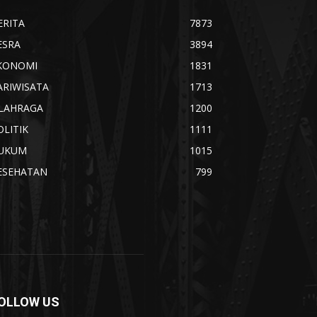
ERITA
7873
ESRA
3894
KONOMI
1831
ARIWISATA
1713
LAHRAGA
1200
OLITIK
1111
UKUM
1015
ESEHATAN
799
OLLOW US