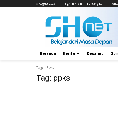
8 August 2026
Sign in / Join
Tentang Kami
Kont
Beranda
Berita
Desanet
Opi
Tags
Ppks
Tag:
ppks