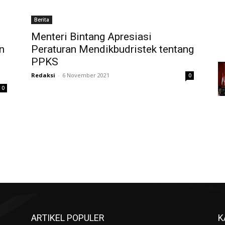
Berita
Menteri Bintang Apresiasi
n
Peraturan Mendikbudristek tentang
PPKS
Redaksi
-
6 November 2021
0
0
ARTIKEL POPULER
K