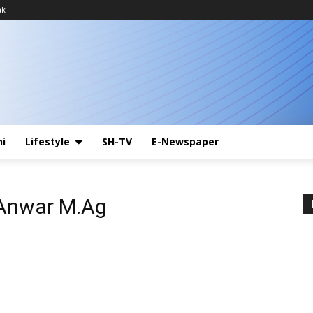
ak
ni
Lifestyle
SH-TV
E-Newspaper
l Anwar M.Ag