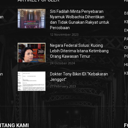
Siti Fadilah Minta Penyebaran
B
an
Nyamuk Wolbachia Dihentikan
K
dan Tidak Gunakan Rakyat untuk
Percobaan
E
12 November 2023
P
Negara Federal Solusi: Kucing
O
Lebih Diterima Istana Ketimbang
P
Orang Kawasan Timur
24 October 2024
H
K
an
Dokter Tony Bikin IDI “Kebakaran
Jenggot”
27 February 2023
NTANG KAMI
F