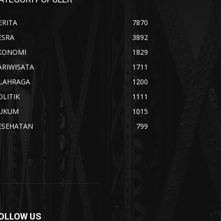
ERITA
7870
ESRA
3892
KONOMI
1829
ARIWISATA
1711
LAHRAGA
1200
OLITIK
1111
UKUM
1015
ESEHATAN
799
OLLOW US