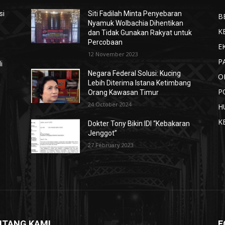
si
Siti Fadilah Minta Penyebaran
B
Nyamuk Wolbachia Dihentikan
K
dan Tidak Gunakan Rakyat untuk
Percobaan
E
12 November 2023
P
i
Negara Federal Solusi: Kucing
O
a
Lebih Diterima Istana Ketimbang
P
Orang Kawasan Timur
24 October 2024
H
K
Dokter Tony Bikin IDI “Kebakaran
Jenggot”
27 February 2023
NTANG KAMI
F