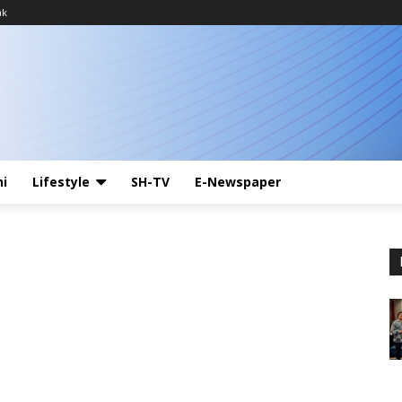
ak
ni
Lifestyle
SH-TV
E-Newspaper