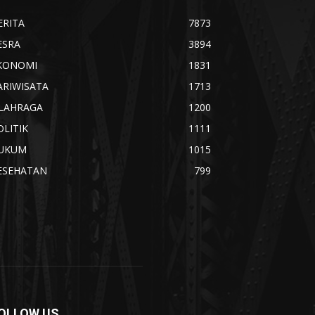
ERITA
7873
ESRA
3894
KONOMI
1831
ARIWISATA
1713
LAHRAGA
1200
OLITIK
1111
UKUM
1015
ESEHATAN
799
OLLOW US