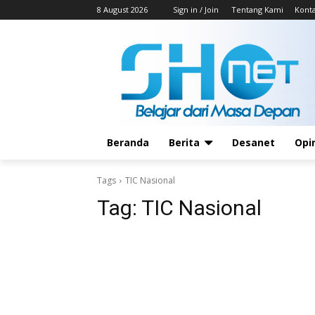
8 August 2026
Sign in / Join
Tentang Kami
Kont
Beranda
Berita
Desanet
Opi
Tags
TIC Nasional
Tag:
TIC Nasional