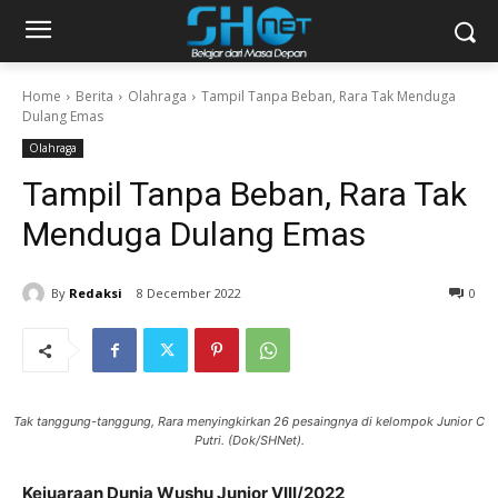
Home
Berita
Olahraga
Tampil Tanpa Beban, Rara Tak Menduga
Dulang Emas
Olahraga
Tampil Tanpa Beban, Rara Tak
Menduga Dulang Emas
By
Redaksi
8 December 2022
0
Tak tanggung-tanggung, Rara menyingkirkan 26 pesaingnya di kelompok Junior C
Putri. (Dok/SHNet).
Kejuaraan Dunia Wushu Junior VIII/2022