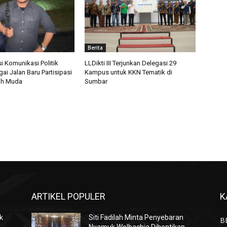
Berita
i Komunikasi Politik
LLDikti III Terjunkan Delegasi 29
gai Jalan Baru Partisipasi
Kampus untuk KKN Tematik di
lih Muda
Sumbar
ARTIKEL POPULER
K
k
Siti Fadilah Minta Penyebaran
B