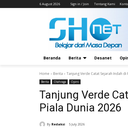
6 August 2026
Sign in / Join
Tentang Kami
Kont
Beranda
Berita
Desanet
Opi
Home
Berita
Tanjung Verde Catat Sejarah Indah di 
Berita
Olahraga
Opini
Tanjung Verde Cat
Piala Dunia 2026
By
Redaksi
5 July 2026