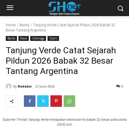
Home
Berita
Tanjung Verde Catat Sejarah Pildun 2026 Babak 32
Besar Tantang Argentina
Berita
Kesra
Olahraga
Opini
Tanjung Verde Catat Sejarah
Pildun 2026 Babak 32 Besar
Tantang Argentina
By
Redaksi
27 June 2026
0
Suporter Timnas Tanjung Verde merayakan kelolosan ke babak 32 besar piala dunia
2026.(ist)