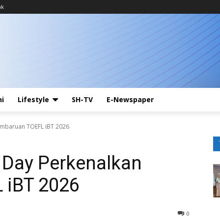
ak
ni
Lifestyle
SH-TV
E-Newspaper
embaruan TOEFL iBT 2026
 Day Perkenalkan
 iBT 2026
0