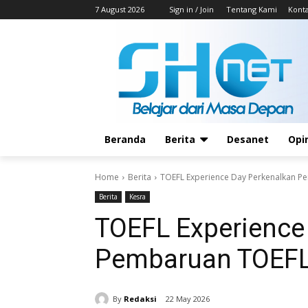
7 August 2026
Sign in / Join
Tentang Kami
Kont
Beranda
Berita
Desanet
Opi
Home
Berita
TOEFL Experience Day Perkenalkan P
Berita
Kesra
TOEFL Experience
Pembaruan TOEFL
By
Redaksi
22 May 2026