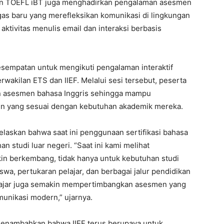
 TOEFL iBT juga menghadirkan pengalaman asesmen
ugas baru yang merefleksikan komunikasi di lingkungan
aktivitas menulis email dan interaksi berbasis
esempatan untuk mengikuti pengalaman interaktif
rwakilan ETS dan IIEF. Melalui sesi tersebut, peserta
 asesmen bahasa Inggris sehingga mampu
en yang sesuai dengan kebutuhan akademik mereka.
njelaskan bahwa saat ini penggunaan sertifikasi bahasa
han studi luar negeri. “Saat ini kami melihat
kin berkembang, tidak hanya untuk kebutuhan studi
iswa, pertukaran pelajar, dan berbagai jalur pendidikan
pelajar juga semakin mempertimbangkan asesmen yang
munikasi modern,” ujarnya.
menambahkan bahwa IIEF terus berupaya untuk