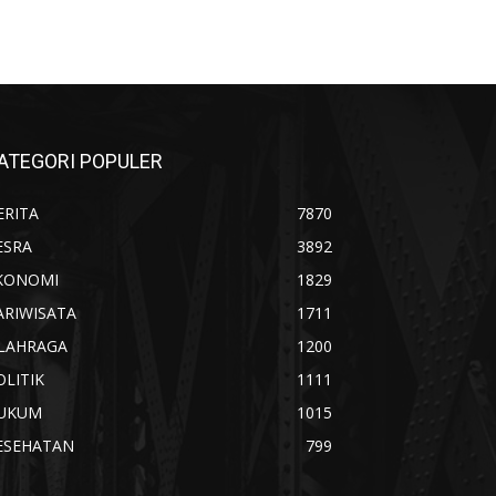
ATEGORI POPULER
ERITA
7870
ESRA
3892
KONOMI
1829
ARIWISATA
1711
LAHRAGA
1200
OLITIK
1111
UKUM
1015
ESEHATAN
799