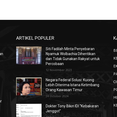
ARTIKEL POPULER
K
Siti Fadilah Minta Penyebaran
B
an
Nyamuk Wolbachia Dihentikan
K
dan Tidak Gunakan Rakyat untuk
Percobaan
E
12 November 2023
P
Negara Federal Solusi: Kucing
O
Lebih Diterima Istana Ketimbang
P
Orang Kawasan Timur
24 October 2024
H
ar
K
Dokter Tony Bikin IDI “Kebakaran
Jenggot”