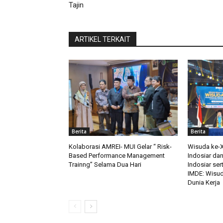
Tajin
ARTIKEL TERKAIT
Berita
Berita
Kolaborasi AMREI- MUI Gelar “ Risk-
Wisuda ke-XI
Based Performance Management
Indosiar da
Trainng” Selama Dua Hari
Indosiar ser
IMDE: Wisud
Dunia Kerja