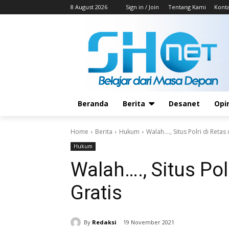
8 August 2026
Sign in / Join
Tentang Kami
Kont
Beranda
Berita
Desanet
Opi
Home
Berita
Hukum
Walah...., Situs Polri di Reta
Hukum
Walah…., Situs Pol
Gratis
By
Redaksi
19 November 2021