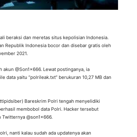
li beraksi dan meretas situs kepolisian Indonesia.
an Republik Indonesia bocor dan disebar gratis oleh
ovember 2021.
eh akun @Son1x666. Lewat postinganya, ia
 data yaitu “polrileak.txt” berukuran 10,27 MB dan
ttipidsiber) Bareskrim Polri tengah menyelidiki
erhasil membobol data Polri. Hacker tersebut
n Twitternya @son1x666.
olri, nanti kalau sudah ada updatenya akan