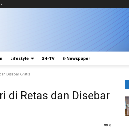
ak
ni
Lifestyle
SH-TV
E-Newspaper
s dan Disebar Gratis
ri di Retas dan Disebar
0