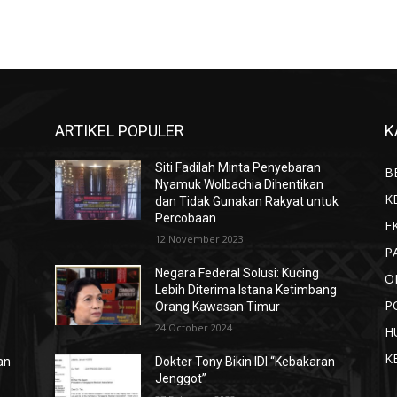
ARTIKEL POPULER
K
Siti Fadilah Minta Penyebaran
B
Nyamuk Wolbachia Dihentikan
K
dan Tidak Gunakan Rakyat untuk
Percobaan
E
12 November 2023
P
Negara Federal Solusi: Kucing
O
Lebih Diterima Istana Ketimbang
P
Orang Kawasan Timur
24 October 2024
H
K
an
Dokter Tony Bikin IDI “Kebakaran
Jenggot”