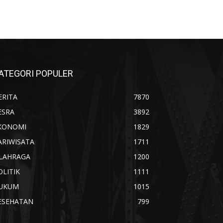
ATEGORI POPULER
ERITA
7870
ESRA
3892
KONOMI
1829
ARIWISATA
1711
LAHRAGA
1200
OLITIK
1111
UKUM
1015
ESEHATAN
799