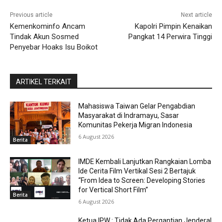
Previous article
Next article
Kemenkominfo Ancam
Kapolri Pimpin Kenaikan
Tindak Akun Sosmed
Pangkat 14 Perwira Tinggi
Penyebar Hoaks Isu Boikot
ARTIKEL TERKAIT
Mahasiswa Taiwan Gelar Pengabdian
Masyarakat di Indramayu, Sasar
Komunitas Pekerja Migran Indonesia
6 August 2026
Berita
IMDE Kembali Lanjutkan Rangkaian Lomba
Ide Cerita Film Vertikal Sesi 2 Bertajuk
“From Idea to Screen: Developing Stories
for Vertical Short Film”
Berita
6 August 2026
Ketua IPW : Tidak Ada Pergantian Jenderal