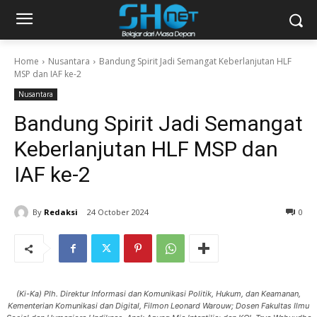
Home
Nusantara
Bandung Spirit Jadi Semangat Keberlanjutan HLF
MSP dan IAF ke-2
Nusantara
Bandung Spirit Jadi Semangat
Keberlanjutan HLF MSP dan
IAF ke-2
By
Redaksi
24 October 2024
0
(Ki-Ka) Plh. Direktur Informasi dan Komunikasi Politik, Hukum, dan Keamanan,
Kementerian Komunikasi dan Digital, Filmon Leonard Warouw; Dosen Fakultas Ilmu