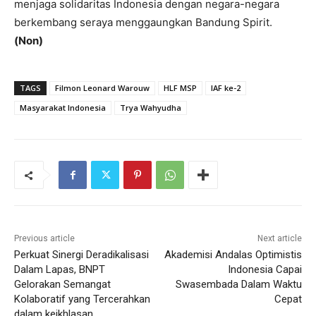
menjaga solidaritas Indonesia dengan negara-negara
berkembang seraya menggaungkan Bandung Spirit.
(Non)
TAGS
Filmon Leonard Warouw
HLF MSP
IAF ke-2
Masyarakat Indonesia
Trya Wahyudha
Previous article
Next article
Perkuat Sinergi Deradikalisasi
Akademisi Andalas Optimistis
Dalam Lapas, BNPT
Indonesia Capai
Gelorakan Semangat
Swasembada Dalam Waktu
Kolaboratif yang Tercerahkan
Cepat
dalam keikhlasan