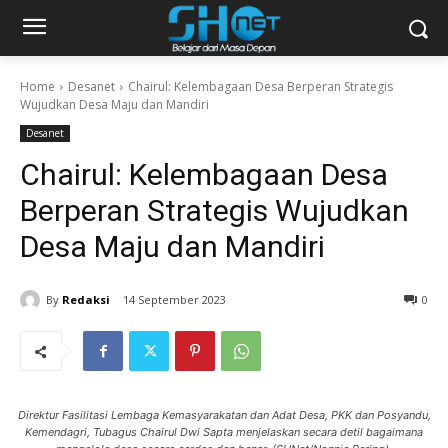
Home
Desanet
Chairul: Kelembagaan Desa Berperan Strategis
Wujudkan Desa Maju dan Mandiri
Desanet
Chairul: Kelembagaan Desa
Berperan Strategis Wujudkan
Desa Maju dan Mandiri
By
Redaksi
14 September 2023
0
Direktur Fasilitasi Lembaga Kemasyarakatan dan Adat Desa, PKK dan Posyandu,
Kemendagri, Tubagus Chairul Dwi Sapta menjelaskan secara detil bagaimana