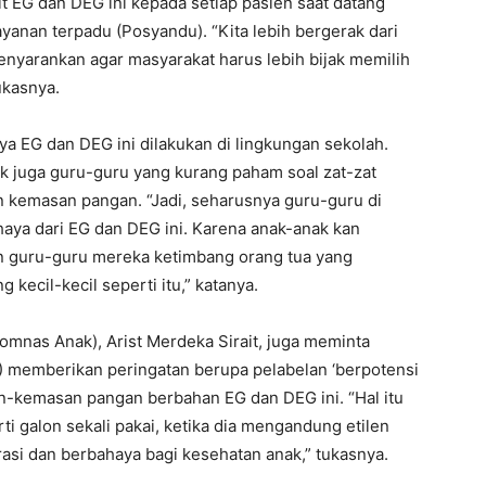
it EG dan DEG ini kepada setiap pasien saat datang
ayanan terpadu (Posyandu). “Kita lebih bergerak dari
 menyarankan agar masyarakat harus lebih bijak memilih
ukasnya.
a EG dan DEG ini dilakukan di lingkungan sekolah.
ak juga guru-guru yang kurang paham soal zat-zat
 kemasan pangan. “Jadi, seharusnya guru-guru di
aya dari EG dan DEG ini. Karena anak-anak kan
n guru-guru mereka ketimbang orang tua yang
 kecil-kecil seperti itu,” katanya.
omnas Anak), Arist Merdeka Sirait, juga meminta
memberikan peringatan berupa pelabelan ‘berpotensi
n-kemasan pangan berbahan EG dan DEG ini. “Hal itu
ti galon sekali pakai, ketika dia mengandung etilen
grasi dan berbahaya bagi kesehatan anak,” tukasnya.