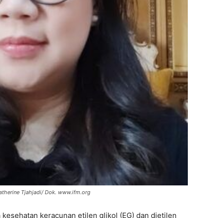
atherine Tjahjadi/ Dok. www.ifm.org
kesehatan keracunan etilen glikol (EG) dan dietilen