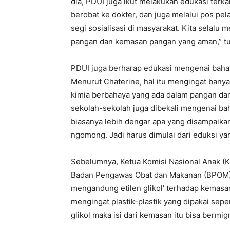
dia, PDUI juga ikut melakukan edukasi terka
berobat ke dokter, dan juga melalui pos pel
segi sosialisasi di masyarakat. Kita selalu
pangan dan kemasan pangan yang aman,” t
PDUI juga berharap edukasi mengenai bahay
Menurut Chaterine, hal itu mengingat bany
kimia berbahaya yang ada dalam pangan dan
sekolah-sekolah juga dibekali mengenai bah
biasanya lebih dengar apa yang disampaika
ngomong. Jadi harus dimulai dari eduksi yang
Sebelumnya, Ketua Komisi Nasional Anak (K
Badan Pengawas Obat dan Makanan (BPOM) 
mengandung etilen glikol’ terhadap kemasa
mengingat plastik-plastik yang dipakai seper
glikol maka isi dari kemasan itu bisa bermi