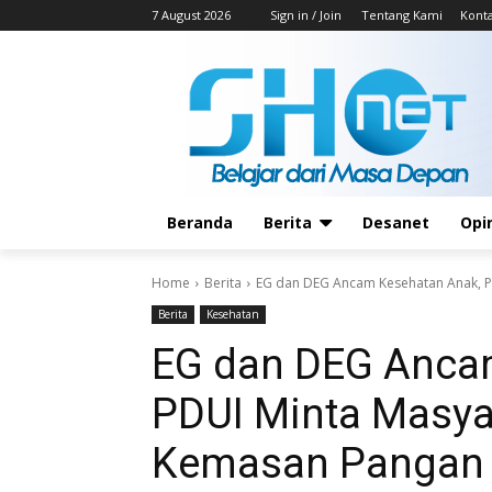
7 August 2026
Sign in / Join
Tentang Kami
Kont
Beranda
Berita
Desanet
Opi
Home
Berita
EG dan DEG Ancam Kesehatan Anak, PDU
Berita
Kesehatan
EG dan DEG Anca
PDUI Minta Masyar
Kemasan Pangan