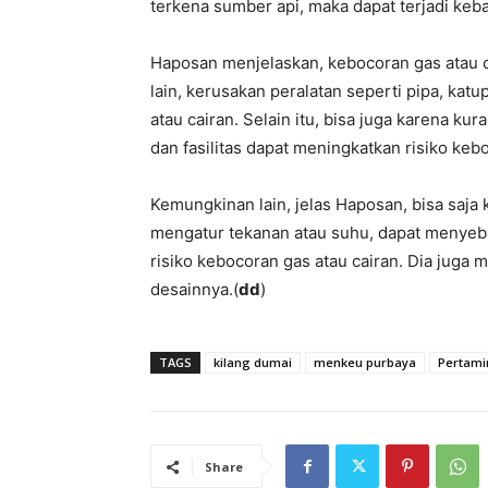
terkena sumber api, maka dapat terjadi keb
Haposan menjelaskan, kebocoran gas atau ca
lain, kerusakan peralatan seperti pipa, k
atau cairan. Selain itu, bisa juga karena k
dan fasilitas dapat meningkatkan risiko keb
Kemungkinan lain, jelas Haposan, bisa saja
mengatur tekanan atau suhu, dapat menyeba
risiko kebocoran gas atau cairan. Dia juga 
desainnya.(
dd
)
TAGS
kilang dumai
menkeu purbaya
Pertami
Share