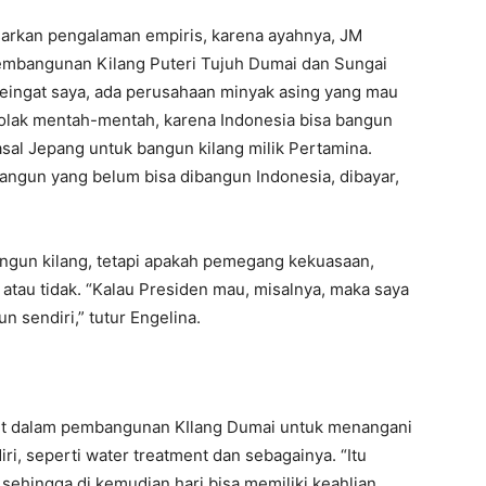
sarkan pengalaman empiris, karena ayahnya, JM
embangunan Kilang Puteri Tujuh Dumai dan Sungai
Seingat saya, ada perusahaan minyak asing yang mau
nolak mentah-mentah, karena Indonesia bisa bangun
sal Jepang untuk bangun kilang milik Pertamina.
angun yang belum bisa dibangun Indonesia, dibayar,
angun kilang, tetapi apakah pemegang kekuasaan,
tau tidak. “Kalau Presiden mau, misalnya, maka saya
 sendiri,” tutur Engelina.
kut dalam pembangunan KIlang Dumai untuk menangani
ri, seperti water treatment dan sebagainya. “Itu
sehingga di kemudian hari bisa memiliki keahlian