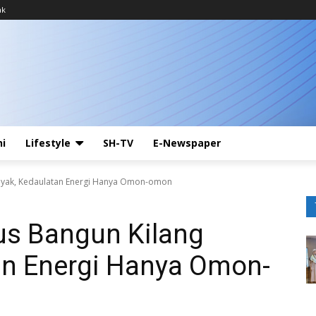
ak
ni
Lifestyle
SH-TV
E-Newspaper
Minyak, Kedaulatan Energi Hanya Omon-omon
ius Bangun Kilang
an Energi Hanya Omon-