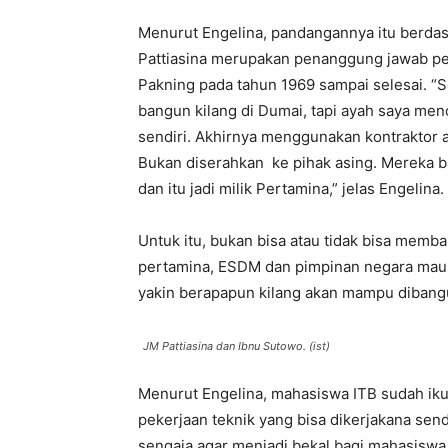
Menurut Engelina, pandangannya itu berda
Pattiasina merupakan penanggung jawab p
Pakning pada tahun 1969 sampai selesai. “
bangun kilang di Dumai, tapi ayah saya me
sendiri. Akhirnya menggunakan kontraktor a
Bukan diserahkan ke pihak asing. Mereka b
dan itu jadi milik Pertamina,” jelas Engelina.
Untuk itu, bukan bisa atau tidak bisa memb
pertamina, ESDM dan pimpinan negara mau a
yakin berapapun kilang akan mampu dibangun
JM Pattiasina dan Ibnu Sutowo. (ist)
Menurut Engelina, mahasiswa ITB sudah i
pekerjaan teknik yang bisa dikerjakana sendi
sengaja agar menjadi bekal bagi mahasiswa 