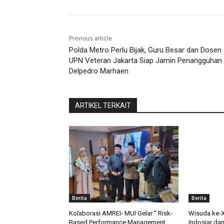
Previous article
Polda Metro Perlu Bijak, Guru Besar dan Dosen
UPN Veteran Jakarta Siap Jamin Penangguhan
Delpedro Marhaen
ARTIKEL TERKAIT
Berita
Berita
Kolaborasi AMREI- MUI Gelar “ Risk-
Wisuda ke-XI
Based Performance Management
Indosiar da