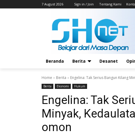
7 August 2026
Sign in / Join
Tentang Kami
Kont
Beranda
Berita
Desanet
Opi
Home
Berita
Engelina: Tak Serius Bangun Kilang 
Berita
Ekonomi
Hukum
Engelina: Tak Ser
Minyak, Kedaulat
omon