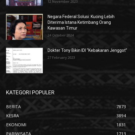
12 November 2023
Negara Federal Solusi: Kucing Lebih
Diterima Istana Ketimbang Orang
Kawasan Timur
24 October 2024
Dokter Tony Bikin IDI “Kebakaran Jenggot”
27 February 2023
KATEGORI POPULER
BERITA
7873
KESRA
3894
EKONOMI
1831
PARIWISATA
1713