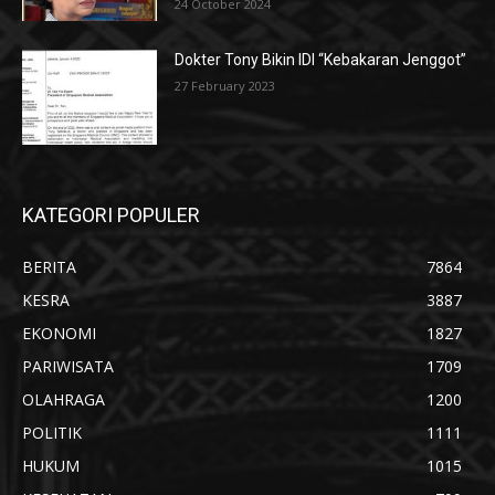
24 October 2024
Dokter Tony Bikin IDI “Kebakaran Jenggot”
27 February 2023
KATEGORI POPULER
BERITA
7864
KESRA
3887
EKONOMI
1827
PARIWISATA
1709
OLAHRAGA
1200
POLITIK
1111
HUKUM
1015