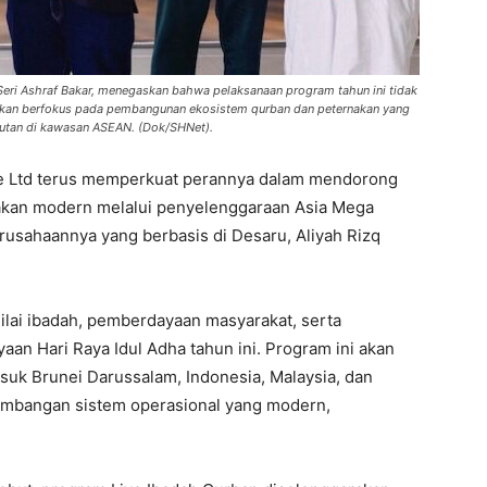
o Seri Ashraf Bakar, menegaskan bahwa pelaksanaan program tahun ini tidak
nkan berfokus pada pembangunan ekosistem qurban dan peternakan yang
jutan di kawasan ASEAN. (Dok/SHNet).
te Ltd terus memperkuat perannya dalam mendorong
akan modern melalui penyelenggaraan Asia Mega
rusahaannya yang berbasis di Desaru, Aliyah Rizq
 nilai ibadah, pemberdayaan masyarakat, serta
yaan Hari Raya Idul Adha tahun ini. Program ini akan
uk Brunei Darussalam, Indonesia, Malaysia, dan
embangan sistem operasional yang modern,