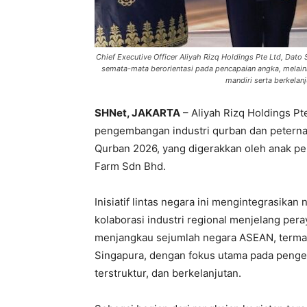
Chief Executive Officer Aliyah Rizq Holdings Pte Ltd, Dat
semata-mata berorientasi pada pencapaian angka, melai
mandiri serta berkelan
SHNet, JAKARTA
– Aliyah Rizq Holdings P
pengembangan industri qurban dan petern
Qurban 2026, yang digerakkan oleh anak pe
Farm Sdn Bhd.
Inisiatif lintas negara ini mengintegrasikan
kolaborasi industri regional menjelang pera
menjangkau sejumlah negara ASEAN, termas
Singapura, dengan fokus utama pada peng
terstruktur, dan berkelanjutan.