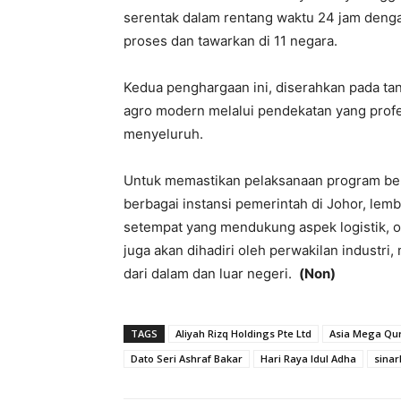
serentak dalam rentang waktu 24 jam dengan
proses dan tawarkan di 11 negara.
Kedua penghargaan ini, diserahkan pada tan
agro modern melalui pendekatan yang profes
menyeluruh.
Untuk memastikan pelaksanaan program berj
berbagai instansi pemerintah di Johor, lem
setempat yang mendukung aspek logistik, op
juga akan dihadiri oleh perwakilan industri,
dari dalam dan luar negeri.
(Non)
TAGS
Aliyah Rizq Holdings Pte Ltd
Asia Mega Qu
Dato Seri Ashraf Bakar
Hari Raya Idul Adha
sinar