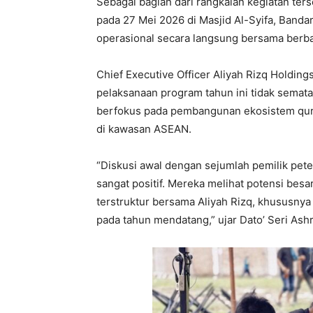
Sebagai bagian dari rangkaian kegiatan ter
pada 27 Mei 2026 di Masjid Al-Syifa, Banda
operasional secara langsung bersama berba
Chief Executive Officer Aliyah Rizq Holdin
pelaksanaan program tahun ini tidak semat
berfokus pada pembangunan ekosistem qurb
di kawasan ASEAN.
“Diskusi awal dengan sejumlah pemilik pe
sangat positif. Mereka melihat potensi bes
terstruktur bersama Aliyah Rizq, khususny
pada tahun mendatang,” ujar Dato’ Seri Ashr