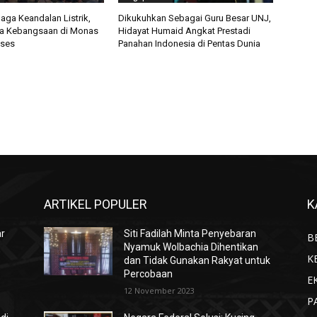
aga Keandalan Listrik,
Dikukuhkan Sebagai Guru Besar UNJ,
oa Kebangsaan di Monas
Hidayat Humaid Angkat Prestadi
kses
Panahan Indonesia di Pentas Dunia
ARTIKEL POPULER
K
ar
Siti Fadilah Minta Penyebaran
B
Nyamuk Wolbachia Dihentikan
K
dan Tidak Gunakan Rakyat untuk
Percobaan
E
12 November 2023
P