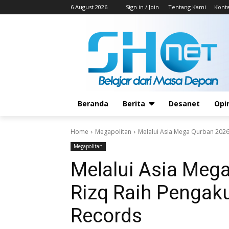
6 August 2026
Sign in / Join
Tentang Kami
Kont
Beranda
Berita
Desanet
Opi
Home
Megapolitan
Melalui Asia Mega Qurban 2026,
Megapolitan
Melalui Asia Mega
Rizq Raih Pengak
Records