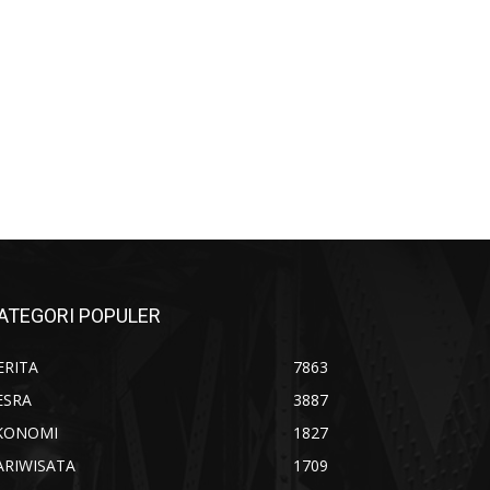
ATEGORI POPULER
ERITA
7863
ESRA
3887
KONOMI
1827
ARIWISATA
1709