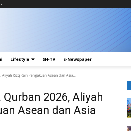
ak
ni
Lifestyle
SH-TV
E-Newspaper
 Aliyah Rizq Raih Pengakuan Asean dan Asia...
 Qurban 2026, Aliyah
uan Asean dan Asia