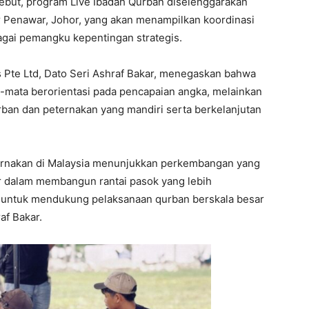
sebut, program Live Ibadah Qurban diselenggarakan
r Penawar, Johor, yang akan menampilkan koordinasi
gai pemangku kepentingan strategis.
gs Pte Ltd, Dato Seri Ashraf Bakar, menegaskan bahwa
a-mata berorientasi pada pencapaian angka, melainkan
an dan peternakan yang mandiri serta berkelanjutan
ternakan di Malaysia menunjukkan perkembangan yang
ar dalam membangun rantai pasok yang lebih
a untuk mendukung pelaksanaan qurban berskala besar
af Bakar.