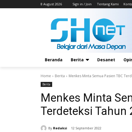
8 August 2026
Sign in / Join
Tentang Kami
Kont
Beranda
Berita
Desanet
Opi
Home
Berita
Menkes Minta Semua Pasien TBC Terd
Berita
Menkes Minta Se
Terdeteksi Tahun
By
Redaksi
12 September 2022