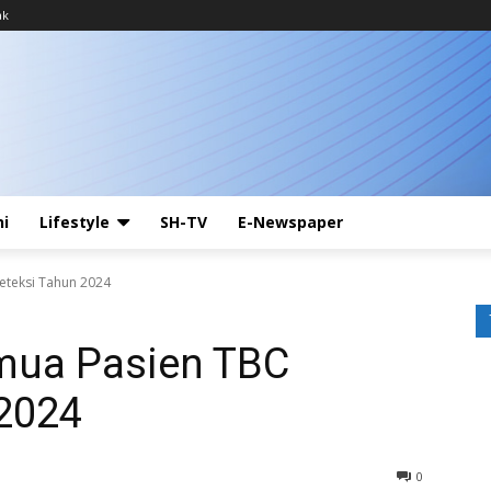
ak
ni
Lifestyle
SH-TV
E-Newspaper
eteksi Tahun 2024
mua Pasien TBC
 2024
0