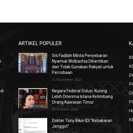
ARTIKEL POPULER
K
Siti Fadilah Minta Penyebaran
B
i
Nyamuk Wolbachia Dihentikan
K
dan Tidak Gunakan Rakyat untuk
Percobaan
E
12 November 2023
P
di
Negara Federal Solusi: Kucing
O
Lebih Diterima Istana Ketimbang
P
Orang Kawasan Timur
24 October 2024
H
K
Dokter Tony Bikin IDI “Kebakaran
Jenggot”