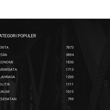
ATEGORI POPULER
ERITA
7873
ESRA
3894
KONOMI
1830
ARIWISATA
1713
LAHRAGA
1200
OLITIK
1111
UKUM
1015
ESEHATAN
799