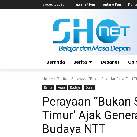
6 August 2026
Sign in / Join
Tentang Kami
Kont
Beranda
Berita
Desanet
Opi
Home
Berita
Perayaan "Bukan Sekadar Rasa Dari Ti
Berita
Kesra
Budaya
Sosial
Perayaan “Bukan 
Timur’ Ajak Gener
Budaya NTT