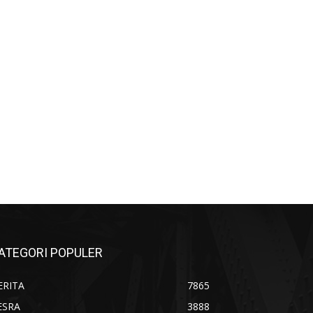
ATEGORI POPULER
ERITA
7865
ESRA
3888