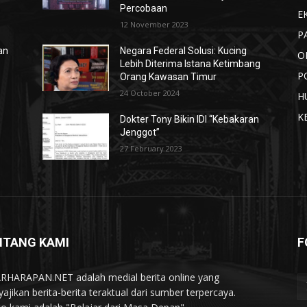
Percobaan
E
12 November 2023
P
an
Negara Federal Solusi: Kucing
O
Lebih Diterima Istana Ketimbang
P
Orang Kawasan Timur
24 October 2024
H
K
Dokter Tony Bikin IDI “Kebakaran
Jenggot”
27 February 2023
NTANG KAMI
F
RHARAPAN.NET adalah medial berita online yang
ajikan berita-berita teraktual dari sumber terpercaya.