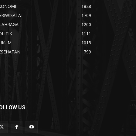
KONOMI
1828
ARIWISATA
1709
LAHRAGA
1200
OLITIK
1111
UKUM
1015
ESEHATAN
799
OLLOW US