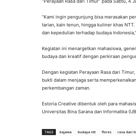
“Perayaan Rasa dari Timur” pada Sabtu, 4 Jul
“Kami ingin pengunjung bisa merasakan pen
tarian, kain tenun, hingga kuliner khas N
dan kepedulian terhadap budaya Indonesia,
Kegiatan ini menargetkan mahasiswa, gene
budaya dan kreatif dengan perkiraan pengu
Dengan kegiatan Perayaan Rasa dari Timur, 
bukti dalam menjaga serta memperkenalkan b
perkembangan zaman.
Estoria Creative dibentuk oleh para mahasi
Universitas Bina Sarana dan Informatika (U
TAGS
bajawa
budaya ntt
flores
rasa dari t