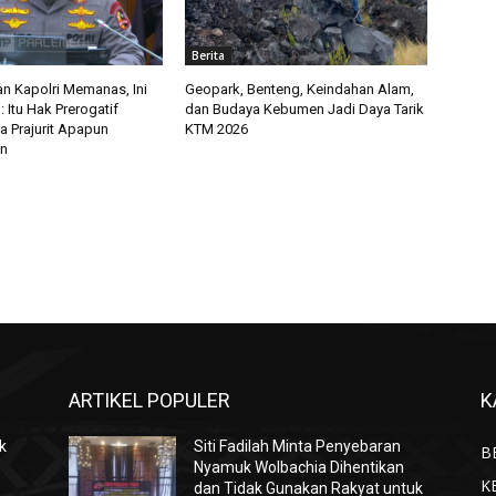
Berita
an Kapolri Memanas, Ini
Geopark, Benteng, Keindahan Alam,
: Itu Hak Prerogatif
dan Budaya Kebumen Jadi Daya Tarik
ta Prajurit Apapun
KTM 2026
an
ARTIKEL POPULER
K
k
Siti Fadilah Minta Penyebaran
B
Nyamuk Wolbachia Dihentikan
K
dan Tidak Gunakan Rakyat untuk