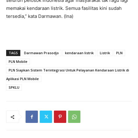
seluruh pelosok Indonesia agar masyarakat tak ragu lagi
memakai kendaraan listrik. Semua fasilitas kini sudah
tersedia,” kata Darmawan. (Ina)
TAGS
Darmawan Prasodjo
kendaraan listrik
Listrik
PLN
PLN Mobile
PLN Siapkan Sistem Terintegrasi Untuk Pelayanan Kendaraan Listrik di
Aplikasi PLN Mobile
SPKLU