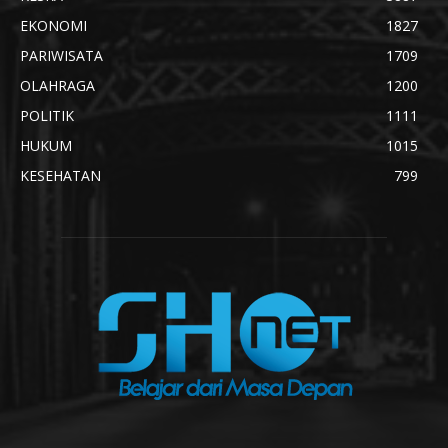
EKONOMI
1827
PARIWISATA
1709
OLAHRAGA
1200
POLITIK
1111
HUKUM
1015
KESEHATAN
799