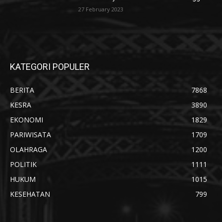
27 February 2023
KATEGORI POPULER
BERITA
7868
KESRA
3890
EKONOMI
1829
PARIWISATA
1709
OLAHRAGA
1200
POLITIK
1111
HUKUM
1015
KESEHATAN
799