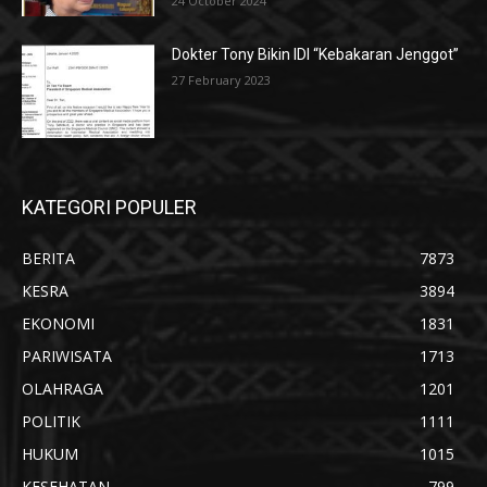
24 October 2024
Dokter Tony Bikin IDI “Kebakaran Jenggot”
27 February 2023
KATEGORI POPULER
BERITA
7873
KESRA
3894
EKONOMI
1831
PARIWISATA
1713
OLAHRAGA
1201
POLITIK
1111
HUKUM
1015
KESEHATAN
799